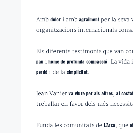
Amb
i amb
per la seva
dolor
agraïment
organitzacions internacionals consa
Els diferents testimonis que van co
i
. La vida
pau
home de profunda compassió
i de la
.
perdó
simplicitat
Jean Vanier
,
va viure per als altres
al costa
treballar en favor dels més necessit
Funda les comunitats de
, que
L’Arca
o