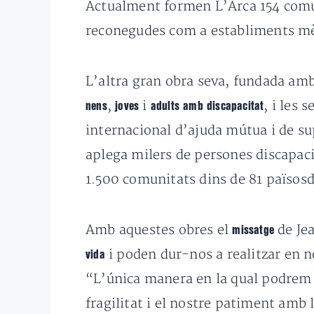
Actualment formen L’Arca 154 comuni
reconegudes com a establiments m
L’altra gran obra seva, fundada a
,
i
, i les s
nens
joves
adults amb discapacitat
internacional d’ajuda mútua i de s
aplega milers de persones discapac
1.500 comunitats dins de 81 païsosd
Amb aquestes obres el
de Je
missatge
i poden dur-nos a realitzar en n
vida
“L’única manera en la qual podrem
fragilitat i el nostre patiment amb 