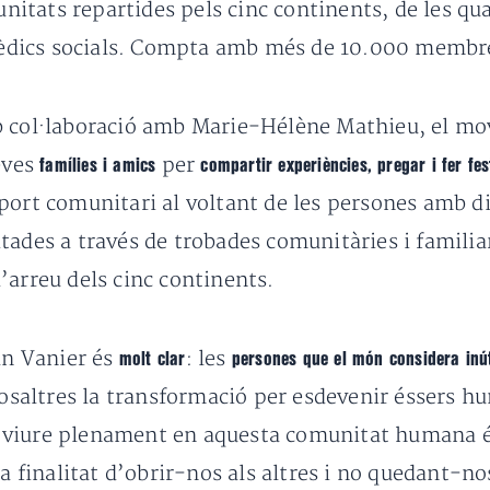
tats repartides pels cinc continents, de les qual
èdics socials. Compta amb més de 10.000 membr
mb col·laboració amb Marie-Hélène Mathieu, el m
eves
per
famílies i amics
compartir experiències, pregar i fer fes
uport comunitari al voltant de les persones amb 
itades a través de trobades comunitàries i famil
’arreu dels cinc continents.
an Vanier és
: les
molt clar
persones que el món considera inú
osaltres la transformació per esdevenir éssers h
 viure plenament en aquesta comunitat humana é
la finalitat d’obrir-nos als altres i no quedant-