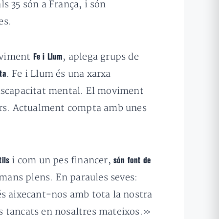
s 35 són a França, i són
es.
oviment
, aplega grups de
Fe i Llum
. Fe i Llum és una xarxa
ta
discapacitat mental. El moviment
iars. Actualment compta amb unes
i com un pes financer,
tils
són font de
umans plens. En paraules seves:
s aixecant-nos amb tota la nostra
nos tancats en nosaltres mateixos.»