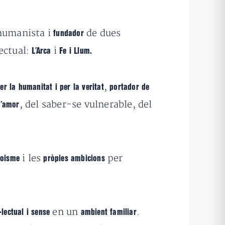
, humanista i
de dues
fundador
ectual:
i
L’Arca
Fe i Llum.
,
er la humanitat i per la veritat
portador de
, del saber-se vulnerable, del
l’amor
i les
per
goisme
pròpies ambicions
en un
.
·lectual i sense
ambient familiar