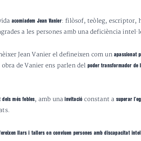
 vida
: filòsof, teòleg, escriptor
acomiadem Jean Vanier
grades a les persones amb una deficiència intel·l
nèixer Jean Vanier el defineixen com un
apassionat p
 i obra de Vanier ens parlen del
poder transformador de 
, amb una
constant a
t dels més febles
invitació
superar l’e
ats.
fereixen llars i tallers on conviuen persones amb discapacitat intel