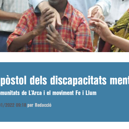
apòstol dels discapacitats men
munitats de L’Arca i el moviment Fe i Llum
/01/2022 09:18
per Redacció