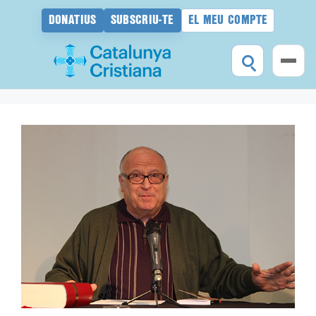
DONATIUS
SUBSCRIU-TE
EL MEU COMPTE
Vés
al
contingut