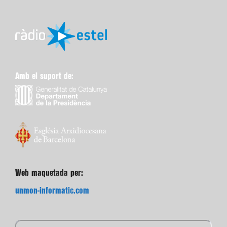
Amb el suport de:
Web maquetada per:
unmon-informatic.com