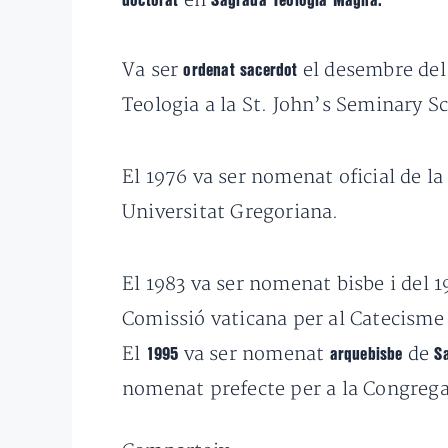
en
doctorat
Sagrada Teologia Magna.
Va ser
el desembre de
ordenat sacerdot
Teologia a la St. John’s Seminary S
El 1976 va ser nomenat oficial de la
Universitat Gregoriana.
El 1983 va ser nomenat bisbe i del 1
Comissió vaticana per al Catecisme d
El
va ser nomenat
de
1995
arquebisbe
S
nomenat prefecte per a la Congregac