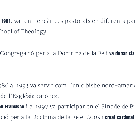
l
, va tenir encàrrecs pastorals en diferents pa
1961
chool of Theology.
 Congregació per a la Doctrina de la Fe i
va donar cl
986 al 1993 va servir com l’únic bisbe nord-americ
e l’Església catòlica.
i el 1997 va participar en el Sínode de B
an Francisco
ió per a la Doctrina de la Fe el 2005 i
creat cardenal