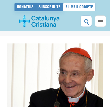
DONATIUS
SUBSCRIU-TE
EL MEU COMPTE
Vés
al
contingut