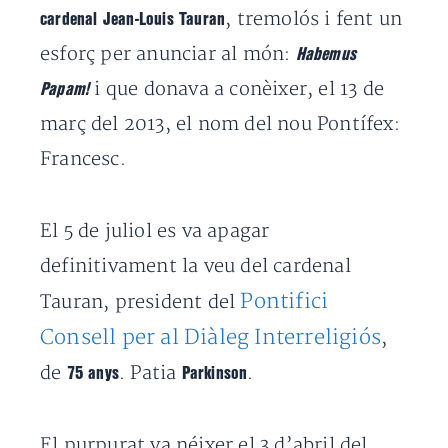
, tremolós i fent un
cardenal Jean-Louis Tauran
esforç per anunciar al món:
Habemus
i que donava a conèixer, el 13 de
Papam!
març del 2013, el nom del nou Pontífex:
Francesc.
El 5 de juliol es va apagar
definitivament la veu del cardenal
Pontifici
Tauran, president del
Consell per al Diàleg Interreligiós
,
de
. Patia
.
75 anys
Parkinson
El purpurat va néixer el 3 d’abril del