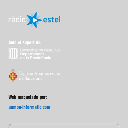
Amb el suport de:
Web maquetada per:
unmon-informatic.com