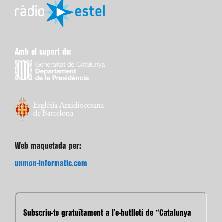
Amb el suport de:
Web maquetada per:
unmon-informatic.com
Subscriu-te gratuïtament a l’e-butlletí de “Catalunya