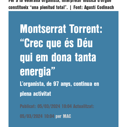
Per a la veterana organista, interpretar música d’orgue
constitueix “una plenitud total”. |
Font:
Agustí Codinach
Montserrat Torrent:
“Crec que és Déu
qui em dona tanta
energia”
L’organista, de 97 anys, continua en
plena activitat
Publicat: 05/03/2024 10:04
Actualitzat:
05/03/2024 10:04
per MAC