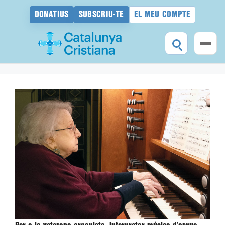
DONATIUS
SUBSCRIU-TE
EL MEU COMPTE
Vés
al
contingut