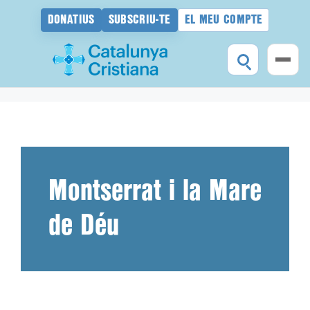
DONATIUS
SUBSCRIU-TE
EL MEU COMPTE
Vés
al
contingut
Montserrat i la Mare
de Déu