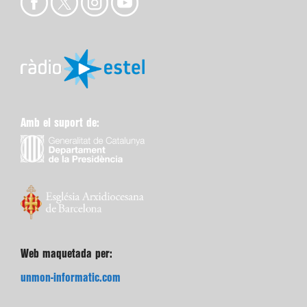
Amb el suport de:
Web maquetada per:
unmon-informatic.com