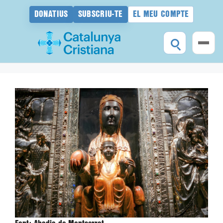
DONATIUS
SUBSCRIU-TE
EL MEU COMPTE
Vés
al
contingut