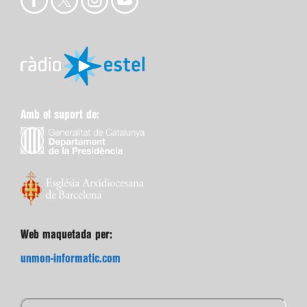
Amb el suport de:
Web maquetada per:
unmon-informatic.com