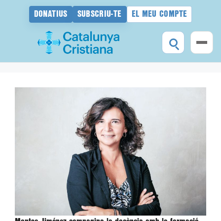
DONATIUS
SUBSCRIU-TE
EL MEU COMPTE
Vés
al
contingut