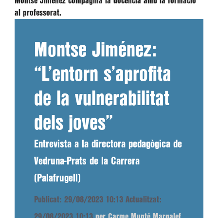
Montse Jiménez compagina la docència amb la formació
al professorat.
Montse Jiménez:
“L’entorn s’aprofita
de la vulnerabilitat
dels joves”
Entrevista a la directora pedagògica de
Vedruna-Prats de la Carrera
(Palafrugell)
Publicat: 29/08/2023 10:13
Actualitzat:
29/08/2023 10:13
per Carme Munté Margalef