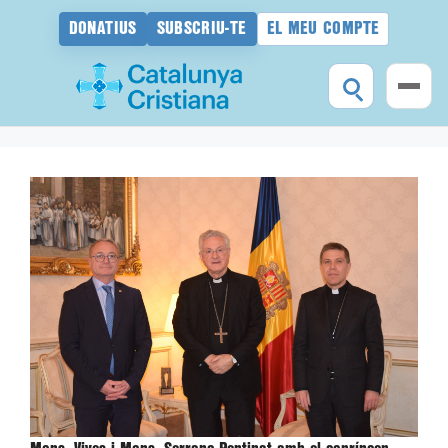
DONATIUS
SUBSCRIU-TE
EL MEU COMPTE
Vés
al
contingut