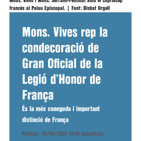
Mons. Vives i Mons. Serrano-Pentinat amb el copríncep
francès al Palau Episcopal. |
Font:
Bisbat Urgell
Mons. Vives rep la
condecoració de
Gran Oficial de la
Legió d’Honor de
França
És la més coneguda i important
distinció de França
Publicat: 28/03/2025 12:34
Actualitzat: