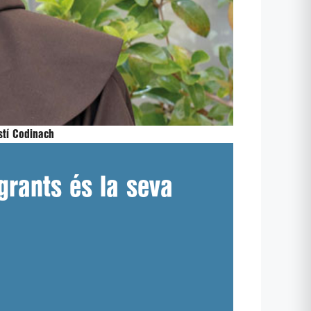
tí Codinach
grants és la seva