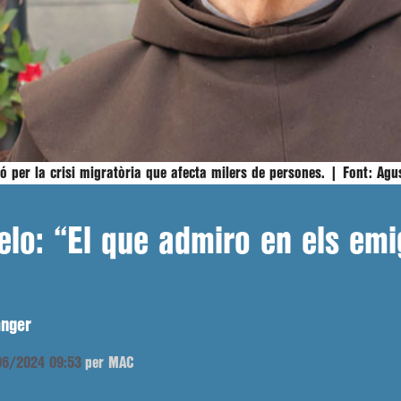
 per la crisi migratòria que afecta milers de persones. |
Font:
Agus
lo: “El que admiro en els emi
ànger
/06/2024 09:53
per MAC