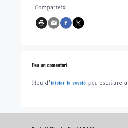
Comparteix...
Feu un comentari
Heu d'
per escriure 
iniciar la sessió