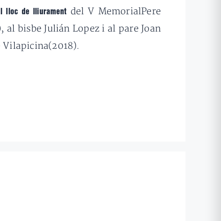
del V MemorialPere
l lloc de lliurament
 al bisbe Julián Lopez i al pare Joan
 Vilapicina(2018).