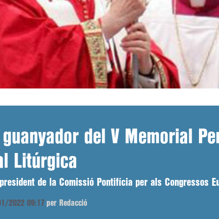
, guanyador del V Memorial Pe
l Litúrgica
 president de la Comissió Pontifícia per als Congressos E
/01/2022 09:17
per Redacció