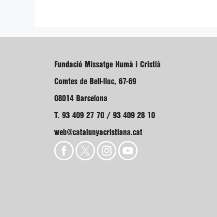
Fundació Missatge Humà i Cristià
Comtes de Bell-lloc, 67-69
08014 Barcelona
T. 93 409 27 70 / 93 409 28 10
web@catalunyacristiana.cat