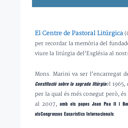
El Centre de Pastoral Litúrgica
(
per recordar la memòria del fundad
viure la litúrgia del’Església al nos
Mons. Marini va ser l’encarregat de
el 1965,
Constitució sobre la sagrada litúrgia
per la qual és més conegut però, és 
al 2007,
amb els papes Joan Pau II i Be
.
alsCongressos Eucarístics Internacionals