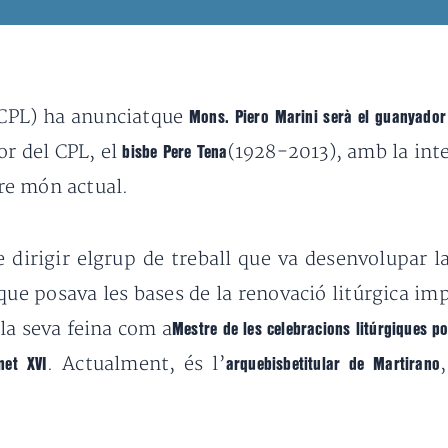
CPL) ha anunciatque
Mons. Piero Marini serà el guanyador
or del CPL, el
(1928-2013), amb la int
bisbe Pere Tena
tre món actual.
 dirigir elgrup de treball que va desenvolupar l
 que posava les bases de la renovació litúrgica imp
la seva feina com a
Mestre de les celebracions litúrgiques po
. Actualment, és l’
net XVI
arquebisbetitular de Martirano