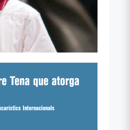
re Tena que atorga
ucarístics Internacionals