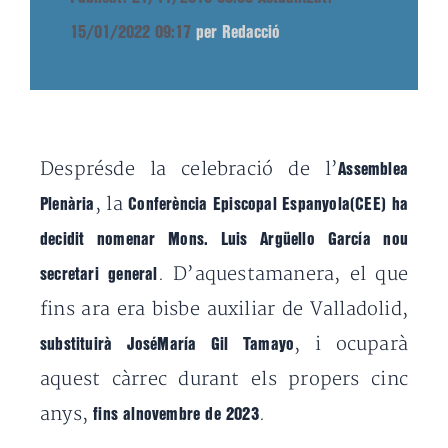
15/01/2022 09:17
per Redacció
Desprésde la celebració de l’
Assemblea
, la
Plenària
Conferència Episcopal Espanyola(CEE) ha
decidit nomenar Mons. Luis Argüello García nou
. D’aquestamanera, el que
secretari general
fins ara era bisbe auxiliar de Valladolid,
, i ocuparà
substituirà JoséMaría Gil Tamayo
aquest càrrec durant els propers cinc
anys,
.
fins alnovembre de 2023