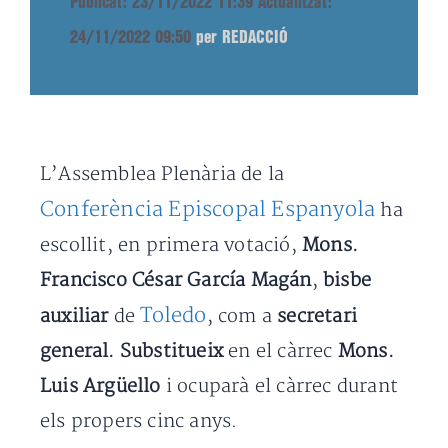
Publicat: 23/11/2022 11:39
Actualitzat:
24/11/2022 09:50
per REDACCIÓ
L’Assemblea Plenària de la
Conferència Episcopal Espanyola
ha
escollit, en primera votació,
Mons.
Francisco César García Magán
,
bisbe
Toledo
auxiliar
de
, com a
secretari
general.
Substitueix
en el càrrec
Mons.
Luis Argüello
i ocuparà el càrrec durant
els propers cinc anys.