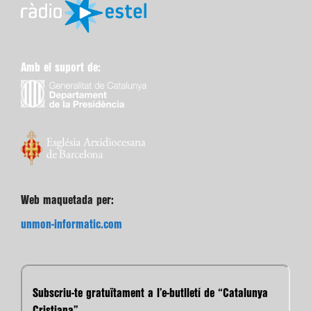
Amb el suport de:
Web maquetada per:
unmon-informatic.com
Subscriu-te gratuïtament a l’e-butlletí de “Catalunya
Cristiana”.