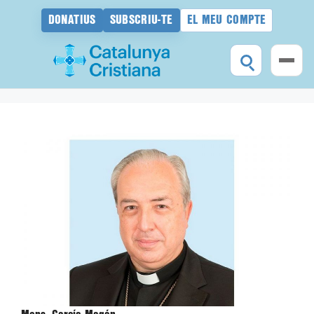
DONATIUS
SUBSCRIU-TE
EL MEU COMPTE
Vés
al
contingut