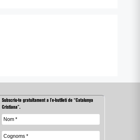
Subscriu-te gratuïtament a l’e-butlletí de “Catalunya
Cristiana”.