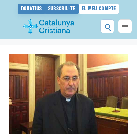
DONATIUS
SUBSCRIU-TE
EL MEU COMPTE
Vés
al
contingut