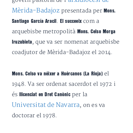
govern pastoral de l’
Mèrida-Badajoz
presentada per
Mons.
.
com a
Santiago García Aracil
El succeeix
arquebisbe metropolità
Mons. Celso Morga
, que va ser nomenat arquebisbe
Iruzubieta
coadjutor de Mèrida-Badajoz el 2014.
el
Mons. Celso va néixer a Huércanos (La Rioja)
1948. Va ser ordenat sacerdot el 1972 i
és
per la
llicenciat en Dret Canònic
Universitat de Navarra
, on es va
doctorar el 1978.