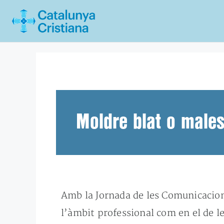
Vés
al
contingut
Moldre blat o male
Amb la Jornada de les Comunicacions
l’àmbit professional com en el de l