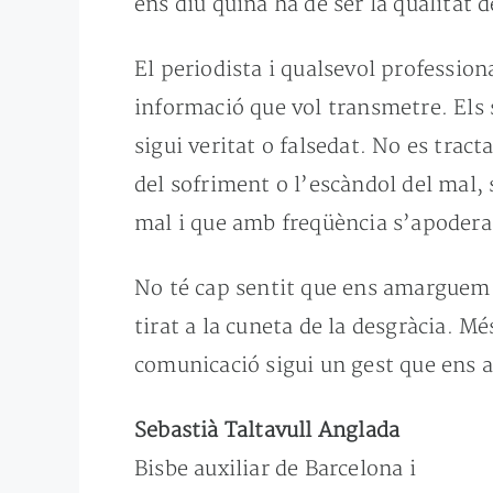
ens diu quina ha de ser la qualitat
El periodista i qualsevol professiona
informació que vol transmetre. Els s
sigui veritat o falsedat. No es tra
del sofriment o l’escàndol del mal, 
mal i que amb freqüència s’apodera
No té cap sentit que ens amarguem 
tirat a la cuneta de la desgràcia. M
comunicació sigui un gest que ens a
Sebastià Taltavull Anglada
Bisbe auxiliar de Barcelona i