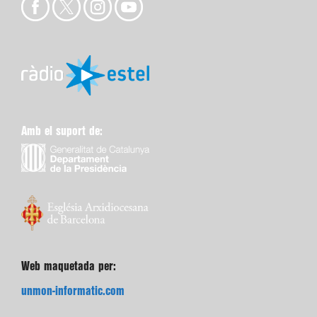
Amb el suport de:
Web maquetada per:
unmon-informatic.com