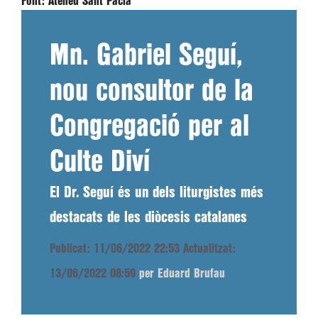
Font:
Ateneu Sant Pacià
Mn. Gabriel Seguí,
nou consultor de la
Congregació per al
Culte Diví
El Dr. Seguí és un dels liturgistes més
destacats de les diòcesis catalanes
Publicat: 11/06/2022 22:53
Actualitzat:
13/06/2022 08:59
per Eduard Brufau