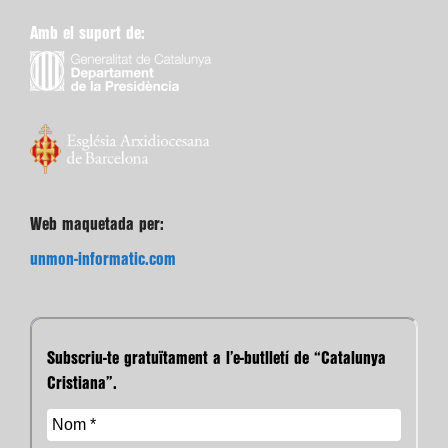
Amb el suport de:
Web maquetada per:
unmon-informatic.com
Subscriu-te gratuïtament a l’e-butlletí de “Catalunya
Cristiana”.