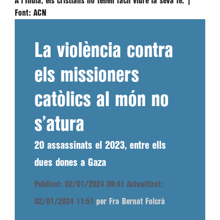
A l'Índia, els cristians no tenen fàcil viure la seva fe. |
Font:
ACN
La violència contra
els missioners
catòlics al món no
s’atura
20 assassinats el 2023, entre ells
dues dones a Gaza
Publicat: 02/01/2024 09:41
Actualitzat:
02/01/2024 11:51
per Fra Bernat Folcrà