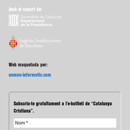
Amb el suport de:
Web maquetada per:
unmon-informatic.com
Subscriu-te gratuïtament a l’e-butlletí de “Catalunya
Cristiana”.