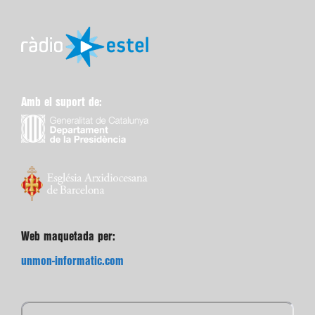
Amb el suport de:
Web maquetada per:
unmon-informatic.com