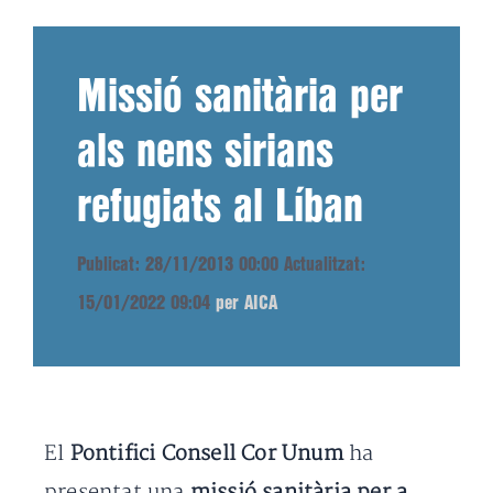
Missió sanitària per
als nens sirians
refugiats al Líban
Publicat: 28/11/2013 00:00
Actualitzat:
15/01/2022 09:04
per AICA
El
Pontifici Consell Cor Unum
ha
presentat una
missió sanitària per a