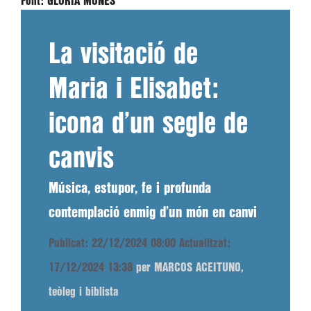
Font:
GLÒRIA MONÉS
La visitació de
Maria i Elisabet:
icona d’un segle de
canvis
Música, estupor, fe i profunda
contemplació enmig d’un món en canvi
Publicat: 22/12/2024 08:00
Actualitzat:
17/12/2024 13:38
per MARCOS ACEITUNO,
teòleg i biblista