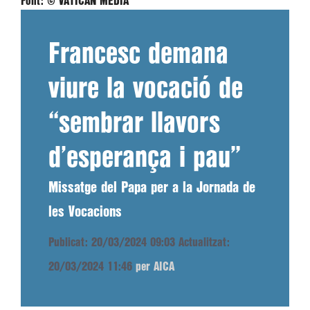
Font:
© VATICAN MEDIA
Francesc demana
viure la vocació de
“sembrar llavors
d’esperança i pau”
Missatge del Papa per a la Jornada de
les Vocacions
Publicat: 20/03/2024 09:03
Actualitzat:
20/03/2024 11:46
per AICA