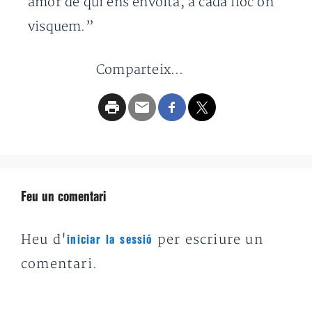
amor de qui ens envolta, a cada lloc on
visquem.”
Comparteix...
Feu un comentari
Heu d'
per escriure un
iniciar la sessió
comentari.