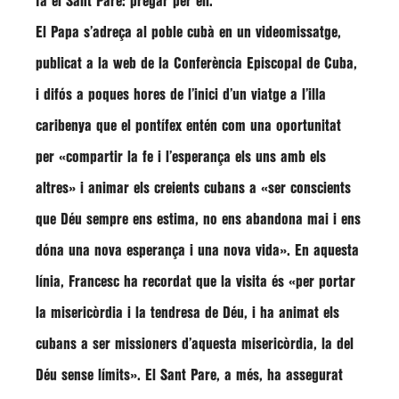
fa el Sant Pare: pregar per ell.
El Papa s’adreça al poble cubà en un videomissatge,
publicat a la web de la Conferència Episcopal de Cuba,
i difós a poques hores de l’inici d’un viatge a l’illa
caribenya que el pontífex entén com una oportunitat
per
«compartir la fe i l’esperança els uns amb els
altres»
i animar els creients cubans a
«ser conscients
que Déu sempre ens estima, no ens abandona mai i ens
dóna una nova esperança i una nova vida»
. En aquesta
línia, Francesc ha recordat que la visita és
«per portar
la misericòrdia i la tendresa de Déu, i ha animat els
cubans a ser missioners d’aquesta misericòrdia, la del
Déu sense límits»
. El Sant Pare, a més, ha assegurat