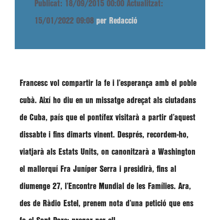
Publicat: 18/09/2015 00:00
Actualitzat:
15/01/2022 09:08
per Redacció
Francesc vol compartir la fe i l’esperança amb el poble
cubà. Així ho diu en un missatge adreçat als ciutadans
de Cuba, país que el pontífex visitarà a partir d’aquest
dissabte i fins dimarts vinent. Després, recordem-ho,
viatjarà als Estats Units, on canonitzarà a Washington
el mallorquí Fra Juníper Serra i presidirà, fins al
diumenge 27, l’Encontre Mundial de les Famílies. Ara,
des de Ràdio Estel, prenem nota d’una petició que ens