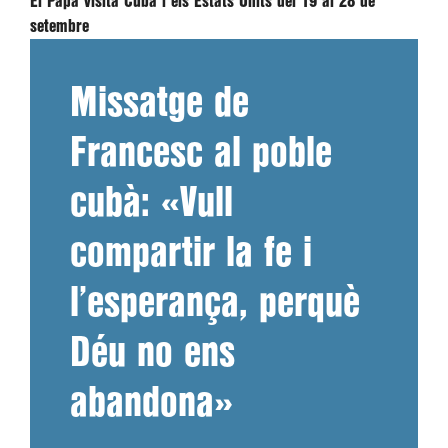
El Papa visita Cuba i els Estats Units del 19 al 28 de
setembre
Missatge de
Francesc al poble
cubà: «Vull
compartir la fe i
l’esperança, perquè
Déu no ens
abandona»