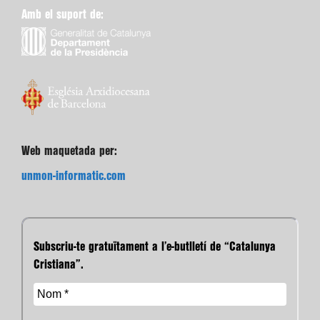
Amb el suport de:
Web maquetada per:
unmon-informatic.com
Subscriu-te gratuïtament a l’e-butlletí de “Catalunya
Cristiana”.