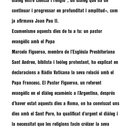
diàleg entre ciència i religió”
, un diàleg que ha de
continuar i progressar en profunditat i amplitud», com
ja afirmava Joan Pau II.
Ecumenisme aquests dies de tu a tu: un pastor
evangèlic amb el Papa
Marcelo Figueroa, membre de l’Església Presbiteriana
Sant Andreu, biblista i teòleg protestant, ha explicat en
declaracions a Ràdio Vaticana la seva relació amb el
Papa Francesc. El Pastor Figueroa, un referent
evangèlic en el diàleg ecumènic a l’Argentina, després
d’haver estat aquests dies a Roma, on ha conviscut uns
dies amb el Sant Pare, ha qualificat d’urgent el diàleg i
la necessitat que les religions facin créixer la seva