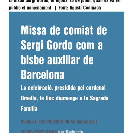
El bisbe Sergi Gordo, el dijous 13 de juliol, quan es va fer
públic el nomenament. |
Font:
Agustí Codinach
Missa de comiat de
Sergi Gordo com a
bisbe auxiliar de
Barcelona
La celebració, presidida pel cardenal
Omella, té lloc diumenge a la Sagrada
Família
Publicat: 30/08/2023 08:45
Actualitzat:
30/08/2023 09:09
per Redacció