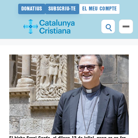
DONATIUS
SUBSCRIU-TE
EL MEU COMPTE
Vés
al
contingut