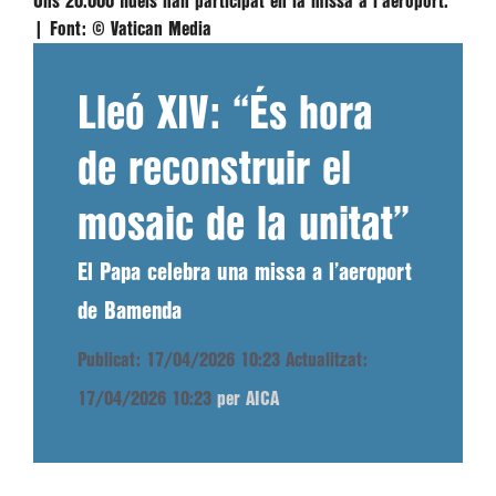
Uns 20.000 fidels han participat en la missa a l'aeroport.
|
Font:
© Vatican Media
Lleó XIV: “És hora
de reconstruir el
mosaic de la unitat”
El Papa celebra una missa a l’aeroport
de Bamenda
Publicat: 17/04/2026 10:23
Actualitzat:
17/04/2026 10:23
per AICA