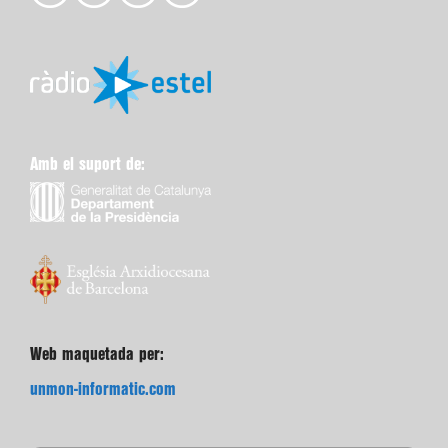
Amb el suport de:
Web maquetada per:
unmon-informatic.com