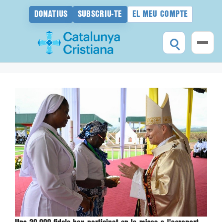
DONATIUS
SUBSCRIU-TE
EL MEU COMPTE
Vés
al
contingut