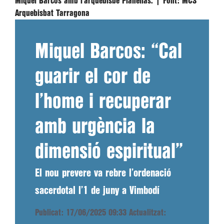
Miquel Barcos amb l’arquebisbe Planellas. |
Font:
MCS
Arquebisbat Tarragona
Miquel Barcos: “Cal
guarir el cor de
l’home i recuperar
amb urgència la
dimensió espiritual”
El nou prevere va rebre l’ordenació
sacerdotal l’1 de juny a Vimbodí
Publicat: 17/06/2025 09:33
Actualitzat: