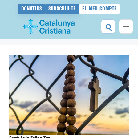
DONATIUS
SUBSCRIU-TE
EL MEU COMPTE
Vés
al
contingut