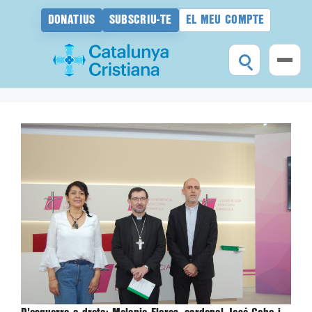
DONATIUS
SUBSCRIU-TE
EL MEU COMPTE
Vés
al
contingut