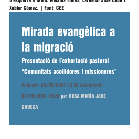
D'esquerra a dreta: Melania Flores, cardenal José Cobo i
Xabier Gómez. |
Font:
CEE
Mirada evangèlica a
la migració
Presentació de l’exhortació pastoral
“Comunitats acollidores i missioneres”
Publicat: 06/05/2024 13:02
Actualitzat:
07/05/2024 10:20
per ROSA MARÍA JANE
CHUECA