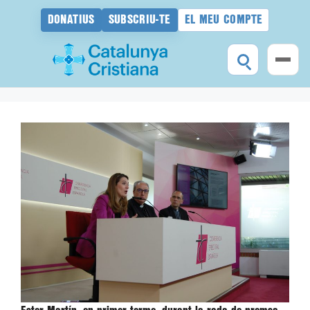
DONATIUS
SUBSCRIU-TE
EL MEU COMPTE
Vés
al
contingut