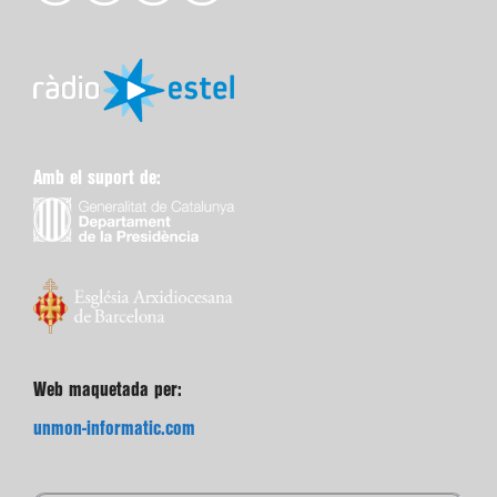
Amb el suport de:
Web maquetada per:
unmon-informatic.com