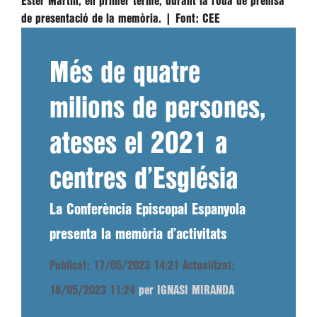
Ester Martín, en primer terme, durant la roda de premsa
de presentació de la memòria. |
Font:
CEE
Més de quatre
milions de persones,
ateses el 2021 a
centres d’Església
La Conferència Episcopal Espanyola
presenta la memòria d’activitats
Publicat: 17/05/2023 14:21
Actualitzat:
18/05/2023 11:24
per IGNASI MIRANDA