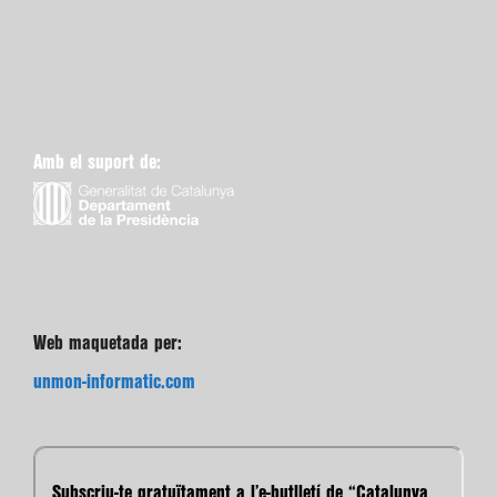
Amb el suport de:
Web maquetada per:
unmon-informatic.com
Subscriu-te gratuïtament a l’e-butlletí de “Catalunya
Cristiana”.