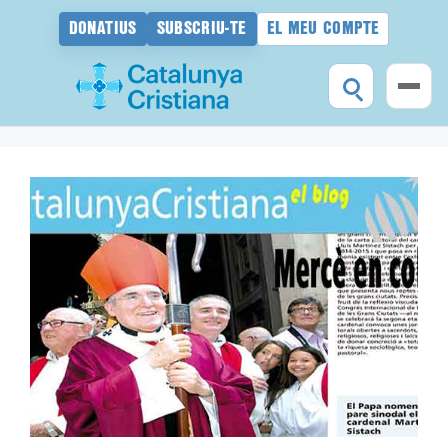
DONATIUS
SUBSCRIU-TE
EL MEU COMPTE
Vés
al
contingut