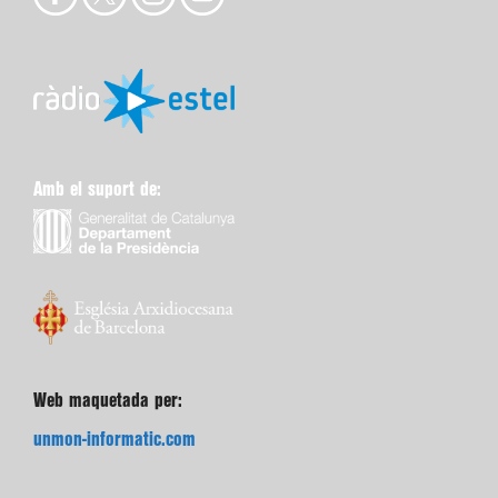
Amb el suport de:
Web maquetada per:
unmon-informatic.com