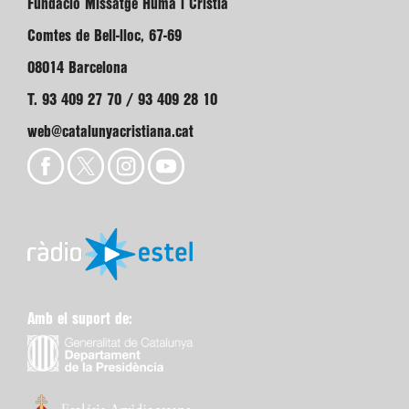
Fundació Missatge Humà i Cristià
Comtes de Bell-lloc, 67-69
08014 Barcelona
T. 93 409 27 70 / 93 409 28 10
web@catalunyacristiana.cat
Amb el suport de: