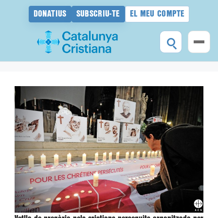
DONATIUS
SUBSCRIU-TE
EL MEU COMPTE
Vés
al
contingut