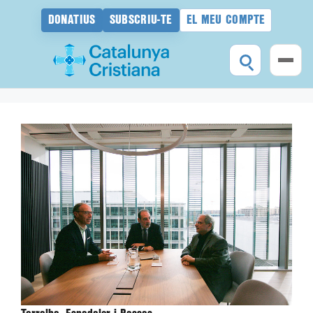
DONATIUS
SUBSCRIU-TE
EL MEU COMPTE
Vés
al
contingut