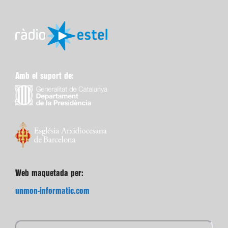
Amb el suport de:
Web maquetada per:
unmon-informatic.com