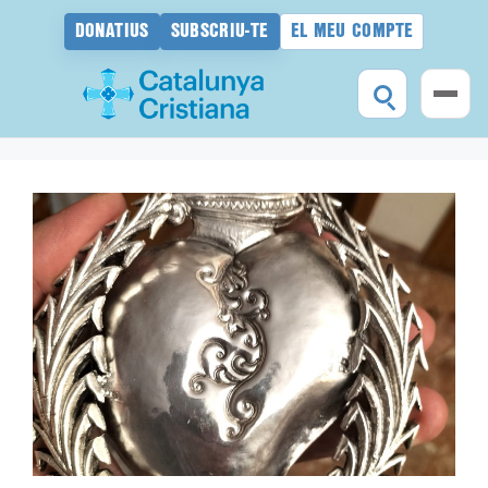
DONATIUS
SUBSCRIU-TE
EL MEU COMPTE
Vés
al
contingut