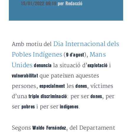
15/01/2022 09:19
per Redacció
Dia Internacional dels
Amb motiu del
Pobles Indígenes
Mans
(
),
9 d’agost
Unides
la situació d’
i
denuncia
explotació
que pateixen aquestes
vulnerabilitat
persones,
les
, víctimes
especialment
dones
d’una
: per ser
, per
triple discriminació
dones
ser
i per ser
.
pobres
indígenes
Segons
, del Departament
Waldo Fernández