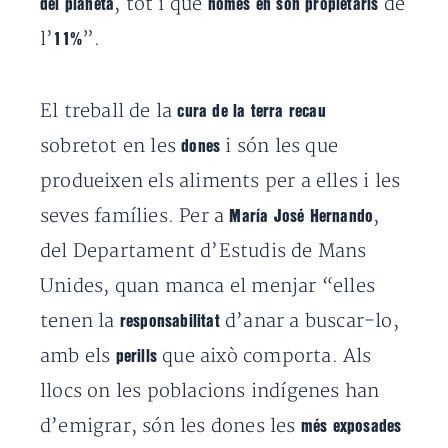
, tot i que
de
del planeta
només
en són propietaris
l’
”.
11%
El treball de la
cura de la terra
recau
sobretot en les
i són les que
dones
produeixen els aliments per a elles i les
seves famílies. Per a
,
María José Hernando
del Departament d’Estudis de Mans
Unides, quan manca el menjar “elles
tenen la
d’anar a buscar-lo,
responsabilitat
amb els
que això comporta. Als
perills
llocs on les poblacions indígenes han
d’emigrar, són les dones les
més exposades