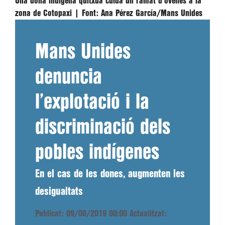
Una dona indígena quítxua cuida un ramat d'ovelles a la
zona de Cotopaxi |
Font:
Ana Pérez García/Mans Unides
Mans Unides
denuncia
l’explotació i la
discriminació dels
pobles indígenes
En el cas de les dones, augmenten les
desigualtats
Publicat: 09/08/2019 00:00
Actualitzat: