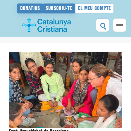
DONATIUS
SUBSCRIU-TE
EL MEU COMPTE
Vés
al
contingut