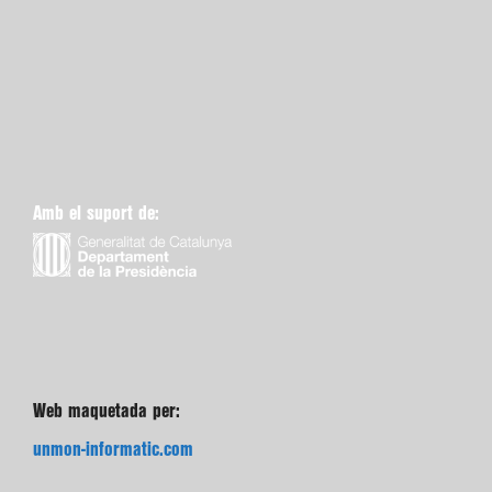
Amb el suport de:
Web maquetada per:
unmon-informatic.com