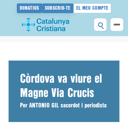
DONATIUS
SUBSCRIU-TE
EL MEU COMPTE
Vés
al
contingut
Còrdova va viure el
Magne Via Crucis
Per ANTONIO GIL sacerdot i periodista