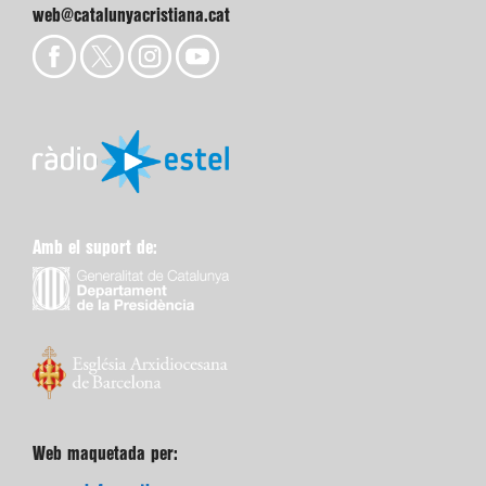
web@catalunyacristiana.cat
Amb el suport de:
Web maquetada per: