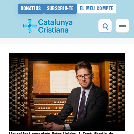
DONATIUS
SUBSCRIU-TE
EL MEU COMPTE
Vés
al
contingut