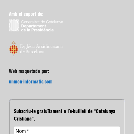
Amb el suport de:
Web maquetada per:
unmon-informatic.com
Subscriu-te gratuïtament a l’e-butlletí de “Catalunya
Cristiana”.