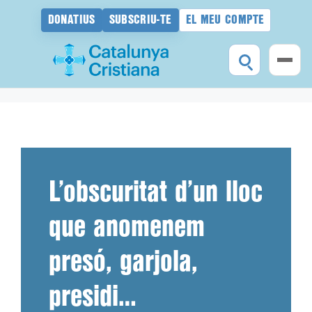
DONATIUS
SUBSCRIU-TE
EL MEU COMPTE
Vés
al
contingut
L’obscuritat d’un lloc
que anomenem
presó, garjola,
presidi…