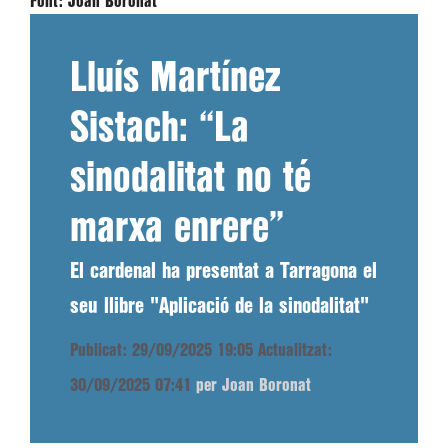
Font:
Joan Boronat
Lluís Martínez
Sistach: “La
sinodalitat no té
marxa enrere”
El cardenal ha presentat a Tarragona el
seu llibre "Aplicació de la sinodalitat"
Publicat: 29/09/2025 19:05
Actualitzat:
30/09/2025 07:41
per Joan Boronat