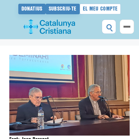
DONATIUS
SUBSCRIU-TE
EL MEU COMPTE
Vés
al
contingut