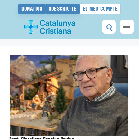
DONATIUS
SUBSCRIU-TE
EL MEU COMPTE
Vés
al
contingut