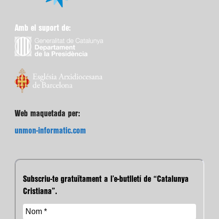
Amb el suport de:
Web maquetada per:
unmon-informatic.com
Subscriu-te gratuïtament a l’e-butlletí de “Catalunya
Cristiana”.