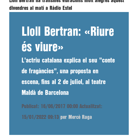
Lloll Bertran ha transmès vibracions molt alegres aquest
divendres al matí a Ràdio Estel
Lloll Bertran: «Riure
és viure»
L'actriu catalana explica el seu "conte
de fragàncies", una proposta en
escena, fins al 2 de juliol, al teatre
Maldà de Barcelona
Publicat: 16/06/2017 00:00
Actualitzat:
15/01/2022 09:13
per Mercè Raga