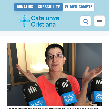
DONATIUS
SUBSCRIU-TE
EL MEU COMPTE
Vés
al
contingut