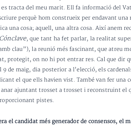
 es tracta del meu marit. Ell fa informació del Va
scriure perquè hom construeix per endavant una 
lica una cosa; aquell, una altra cosa. Així anem r
Cónclave
, que tant ha fet parlar, la realitat sup
“amb clau”), la reunió més fascinant, que atreu m
 protegit, on no hi pot entrar res. Cal que dir q
 9 de maig, dia posterior a l’elecció, els cardenal
cant el que ells havien vist. També van fer una 
ar ajuntant trosset a trosset i reconstruint el qu
proporcionant pistes.
era el candidat més generador de consensos, el mé