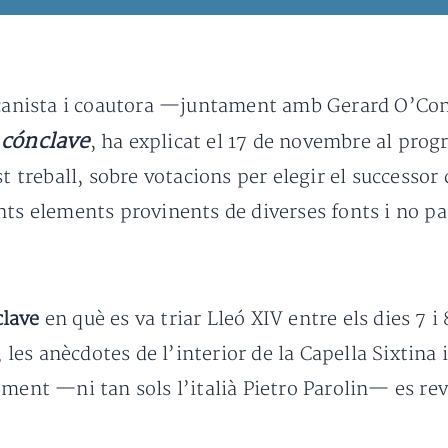
icanista i coautora —juntament amb Gerard O’Con
 cónclave
, ha explicat el 17 de novembre al pro
st treball, sobre votacions per elegir el successor
nts elements provinents de diverses fonts i no pa
clave
en què es va triar Lleó XIV entre els dies 7 
, les anècdotes de l’interior de la Capella Sixtina 
oment —ni tan sols l’italià Pietro Parolin— es r