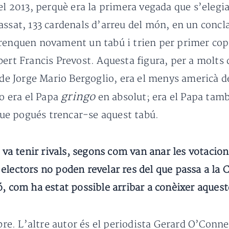
el 2013, perquè era la primera vegada que s’elegi
assat, 133 cardenals d’arreu del món, en un conc
 trenquen novament un tabú i trien per primer 
bert Francis Prevost. Aquesta figura, per a molts
 Jorge Mario Bergoglio, era el menys americà de
gringo
No era el Papa
en absolut; era el Papa tamb
 que pogués trencar-se aquest tabú.
o va tenir rivals, segons com van anar les votacion
lectors no poden revelar res del que passa a la C
ó, com ha estat possible arribar a conèixer aques
ibre. L’altre autor és el periodista Gerard O’Conne