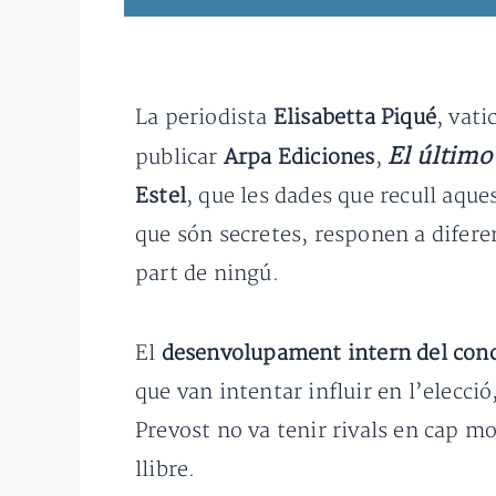
La periodista
Elisabetta Piqué
, vat
El último
publicar
Arpa Ediciones
,
Estel
, que les dades que recull aque
que són secretes, responen a difere
part de ningú.
El
desenvolupament intern del con
que van intentar influir en l’elecció
Prevost no va tenir rivals en cap m
llibre.