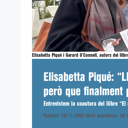
Elisabetta Piqué i Gerard O’Connell, autors del llib
Elisabetta Piqué: “L
però que finalment 
Entrevistem la coautora del llibre “El
Publicat: 19/11/2025 08:41
Actualitzat: 19