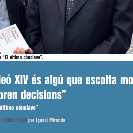
re “El último cónclave”.
leó XIV és algú que escolta mol
pren decisions”
 último cónclave”
/11/2025 11:29
per Ignasi Miranda