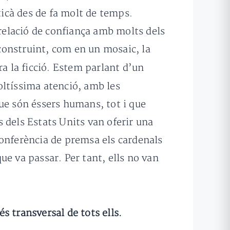
ticà des de fa molt de temps.
relació de confiança amb molts dels
econstruint, com en un mosaic, la
era la ficció. Estem parlant d’un
oltíssima atenció, amb les
ue són éssers humans, tot i que
s dels Estats Units van oferir una
conferència de premsa els cardenals
e va passar. Per tant, ells no van
s transversal de tots ells.