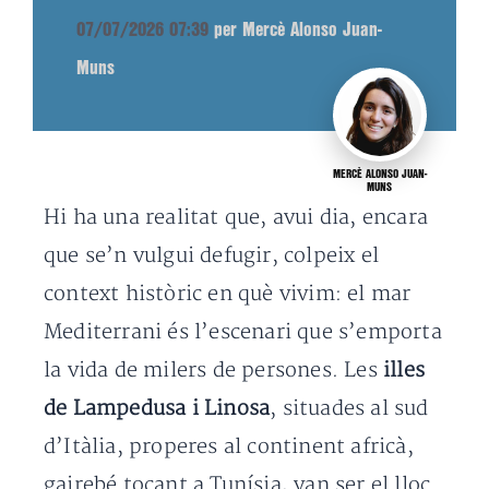
07/07/2026 07:39
per Mercè Alonso Juan-
Muns
MERCÈ ALONSO JUAN-
MUNS
Hi ha una realitat que, avui dia, encara
que se’n vulgui defugir, colpeix el
context històric en què vivim: el mar
Mediterrani és l’escenari que s’emporta
la vida de milers de persones. Les
illes
de Lampedusa i Linosa
, situades al sud
d’Itàlia, properes al continent africà,
gairebé tocant a Tunísia, van ser el lloc