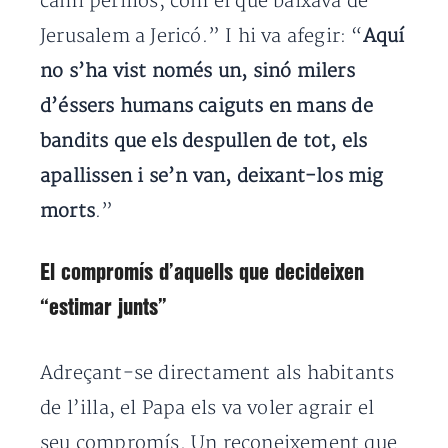
camí perillós, com el que baixava de
Jerusalem a Jericó.” I hi va afegir: “
Aquí
no s’ha vist només un, sinó milers
d’éssers humans caiguts en mans de
bandits que els despullen de tot, els
apallissen i se’n van, deixant-los mig
morts
.”
El compromís d’aquells que decideixen
“estimar junts”
Adreçant-se directament als habitants
de l’illa, el Papa els va voler agrair el
seu compromís. Un reconeixement que