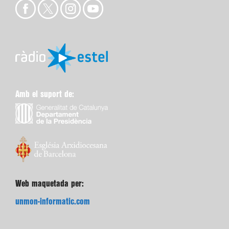
Amb el suport de:
Web maquetada per:
unmon-informatic.com