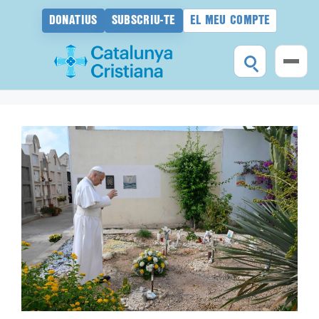
DONATIUS
SUBSCRIU-TE
EL MEU COMPTE
Vés
al
contingut