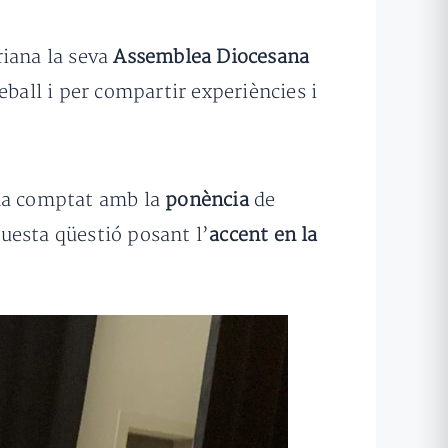
riana la seva
Assemblea Diocesana
reball i per compartir experiències i
 ha comptat amb la
ponència
de
questa qüestió posant l’
accent en la