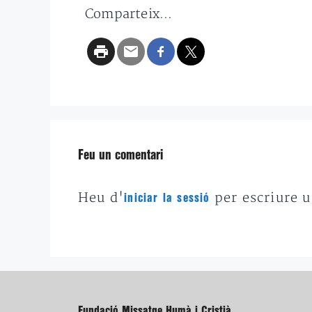
Comparteix...
Feu un comentari
Heu d'
per escriure 
iniciar la sessió
Fundació Missatge Humà i Cristià