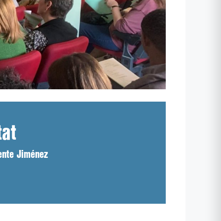
tat
cente Jiménez