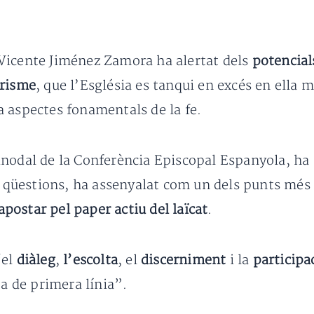
Vicente Jiménez Zamora ha alertat dels
potencial
trisme
, que l’Església es tanqui en excés en ella m
 aspectes fonamentals de la fe.
nodal de la Conferència Episcopal Espanyola, ha 
es qüestions, ha assenyalat com un dels punts més
 apostar pel paper actiu del laïcat
.
el
diàleg
,
l’escolta
, el
discerniment
i la
participa
ta de primera línia”.