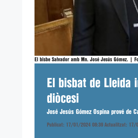
El bisbe Salvador amb Mn. José Jesús Gómez. |
F
El bisbat de Lleida
diòcesi
José Jesús Gómez Ospina prové de Cali
Publicat: 17/01/2024 08:39
Actualitzat: 17