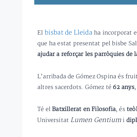
bisbat de Lleida
El
ha incorporat 
que ha estat presentat pel bisbe Sa
ajudar a reforçar les parròquies de 
L’arribada de Gómez Ospina és frui
altres sacerdots. Gómez té
62 anys
,
Té el
Batxillerat en Filosofia
, és
teò
Lumen
Gentium
Universitat
i
dip