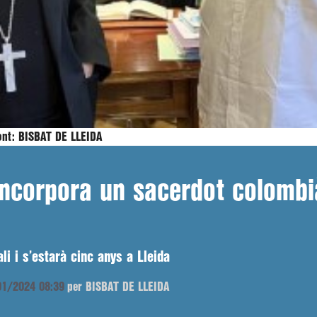
ont:
BISBAT DE LLEIDA
 incorpora un sacerdot colombi
 i s’estarà cinc anys a Lleida
/01/2024 08:39
per BISBAT DE LLEIDA