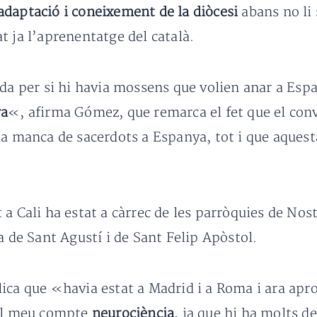
adaptació i coneixement de la diòcesi
abans no li 
t ja l’aprenentatge del català.
ida per si hi havia mossens que volien anar a Esp
ra
«, afirma Gómez, que remarca el fet que el conve
la manca de sacerdots a Espanya, tot i que aques
 a Cali ha estat a càrrec de les parròquies de No
a de Sant Agustí i de Sant Felip Apòstol.
ica que «havia estat a Madrid i a Roma i ara apro
l meu compte
neurociència
, ja que hi ha molts d