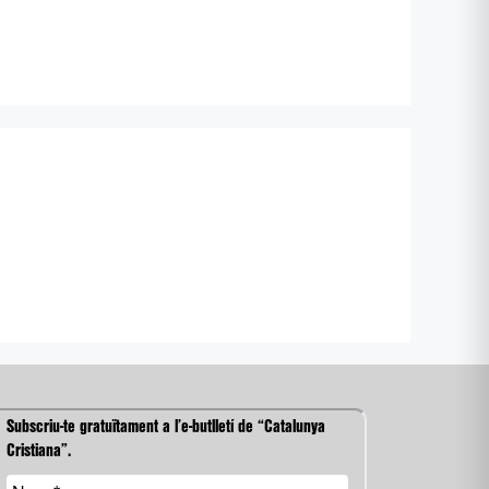
Subscriu-te gratuïtament a l’e-butlletí de “Catalunya
Cristiana”.