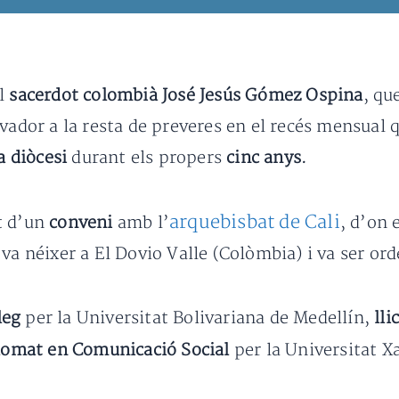
el
sacerdot colombià José Jesús Gómez Ospina
, qu
lvador a la resta de preveres en el recés mensual 
la diòcesi
durant els propers
cinc anys.
arquebisbat de Cali
t d’un
conveni
amb l’
, d’on 
 va néixer a El Dovio Valle (Colòmbia) i va ser or
leg
per la Universitat Bolivariana de Medellín,
lli
lomat en Comunicació Social
per la Universitat X