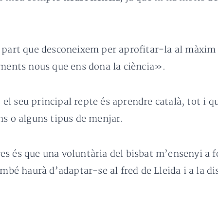
 part que desconeixem per aprofitar-la al màxim 
ements nous que ens dona la ciència».
l seu principal repte és aprendre català, tot i q
ns o alguns tipus de menjar.
s és que una voluntària del bisbat m’ensenyi a fer
ambé haurà d’adaptar-se al fred de Lleida i a la di