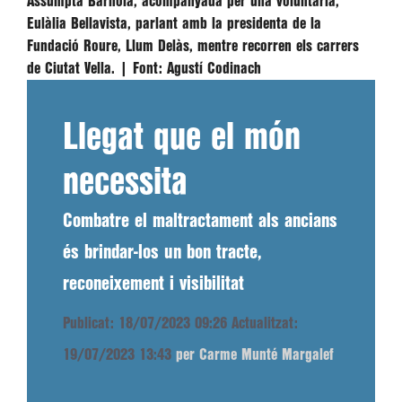
Assumpta Barnola, acompanyada per una voluntària,
Eulàlia Bellavista, parlant amb la presidenta de la
Fundació Roure, Llum Delàs, mentre recorren els carrers
de Ciutat Vella. |
Font:
Agustí Codinach
Llegat que el món
necessita
Combatre el maltractament als ancians
és brindar-los un bon tracte,
reconeixement i visibilitat
Publicat: 18/07/2023 09:26
Actualitzat:
19/07/2023 13:43
per Carme Munté Margalef