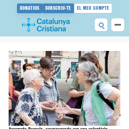
DONATIUS
SUBSCRIU-TE
EL MEU COMPTE
Vés
al
contingut