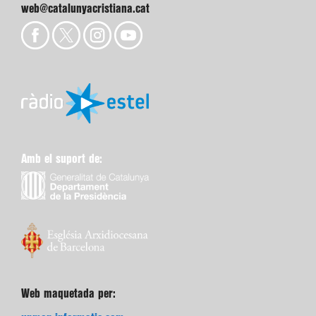
web@catalunyacristiana.cat
Amb el suport de:
Web maquetada per: